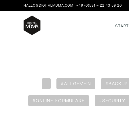
HALLO@DIGITALMDMA.COM
+49 (0)531 – 22 43 59 20
START
#ALLGEMEIN
#BACKUP
#ONLINE-FORMULARE
#SECURITY