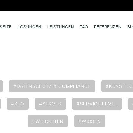
SEITE
LÖSUNGEN
LEISTUNGEN
FAQ
REFERENZEN
B
#DATENSCHUTZ & COMPLIANCE
#KÜNSTLIC
#SEO
#SERVER
#SERVICE LEVEL
#WEBSEITEN
#WISSEN