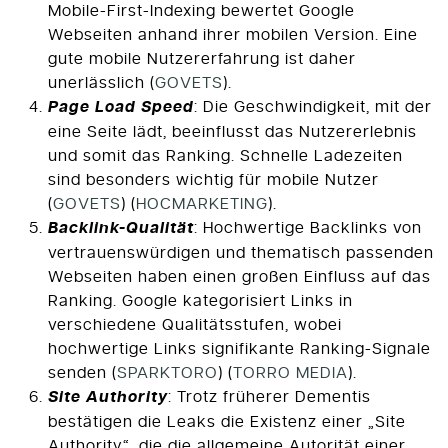
Mobile-First-Indexing bewertet Google
Webseiten anhand ihrer mobilen Version. Eine
gute mobile Nutzererfahrung ist daher
unerlässlich​
(
GOVETS
)
​.
Page Load Speed
: Die Geschwindigkeit, mit der
eine Seite lädt, beeinflusst das Nutzererlebnis
und somit das Ranking. Schnelle Ladezeiten
sind besonders wichtig für mobile Nutzer​
(
GOVETS
)
(
HOCMARKETING
)
​.
Backlink-Qualität
: Hochwertige Backlinks von
vertrauenswürdigen und thematisch passenden
Webseiten haben einen großen Einfluss auf das
Ranking. Google kategorisiert Links in
verschiedene Qualitätsstufen, wobei
hochwertige Links signifikante Ranking-Signale
senden​
(
SPARKTORO
)
(
TORRO MEDIA
)
​.
Site Authority
: Trotz früherer Dementis
bestätigen die Leaks die Existenz einer „Site
Authority“, die die allgemeine Autorität einer