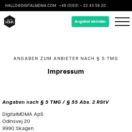
HALLO@DIGITALMDMA.COM
+49 (0)531 – 22 43 59 20
Angebot einholen
ANGABEN ZUM ANBIETER NACH § 5 TMG
Impressum
Angaben nach § 5 TMG / § 55 Abs. 2 RStV
DigitalMDMA ApS
Odinsvej 20
9990 Skagen