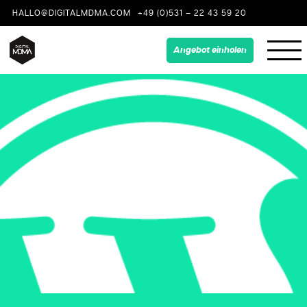
HALLO@DIGITALMDMA.COM
+49 (0)531 – 22 43 59 20
Angebot einholen