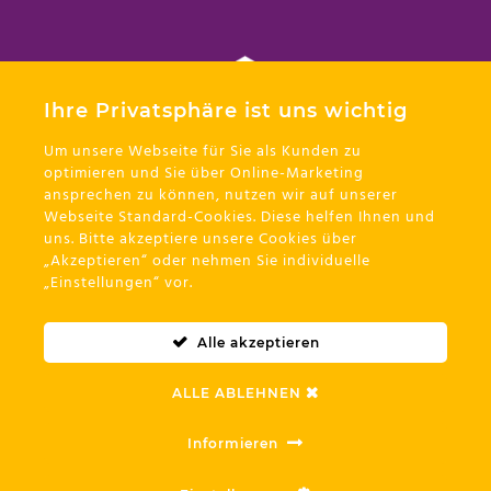
Ihre Privatsphäre ist uns wichtig
DigitalMDMA ApS
Um unsere Webseite für Sie als Kunden zu
Der digitale Kick für Ihr Unternehmen. Energie. Emotion.
optimieren und Sie über Online-Marketing
Erfolg.
ansprechen zu können, nutzen wir auf unserer
Webseite Standard-Cookies. Diese helfen Ihnen und
Unsere Mission
uns. Bitte akzeptiere unsere Cookies über
Wir befähigen Unternehmen, ihre digitale Energie
„Akzeptieren“ oder nehmen Sie individuelle
voll zu entfalten – durch maßgeschneiderte
„Einstellungen“ vor.
Plattformen, performante Weblösungen und
sichere Technologien Made in Germany.
Alle akzeptieren
©2026 DigitalMDMA ApS . Alle Rechte vorbehalten.
ALLE ABLEHNEN
KUNDENCENTER
FINANZIERUNG
KONTAKT
AGB
Informieren
DATENSCHUTZ
IMPRESSUM