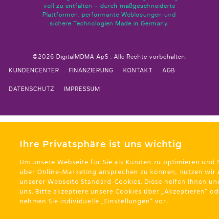
voll zu entfalten – durch maßgeschneiderte
Plattformen, performante Weblösungen und
sichere Technologien Made in Germany.
©2026 DigitalMDMA ApS . Alle Rechte vorbehalten.
KUNDENCENTER
FINANZIERUNG
KONTAKT
AGB
DATENSCHUTZ
IMPRESSUM
Ihre Privatsphäre ist uns wichtig
Um unsere Webseite für Sie als Kunden zu optimieren und 
über Online-Marketing ansprechen zu können, nutzen wir 
unserer Webseite Standard-Cookies. Diese helfen Ihnen un
uns. Bitte akzeptiere unsere Cookies über „Akzeptieren“ od
nehmen Sie individuelle „Einstellungen“ vor.